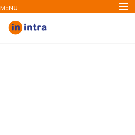
MENU
Embaucher des
développeurs
d’applications Android
Engagez des développeurs Android sur une base mensuelle