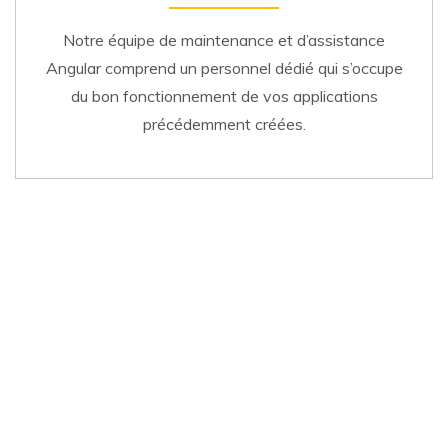
Notre équipe de maintenance et d’assistance
Angular comprend un personnel dédié qui s’occupe
du bon fonctionnement de vos applications
précédemment créées.
Prêt à commencer?
Des liaisons bidirectionnelles, des filtres de données et des
modèles à l’interface utilisateur déclarative, les