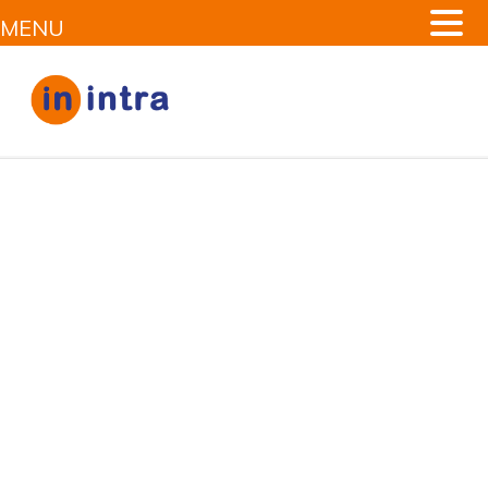
MENU
Sous-traiter un
développeur
Angular
Vous cherchez à embaucher les meilleurs développeurs
Angular à des prix abordables?
Nos développeurs Angular
JS créent des applications Web évolutives, sécurisées et